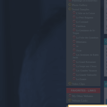
Paintings (Exclusivity)
Photo Gallery
Sound Samples
L'Aile ou la Cuisse
Le Petit Baigneur
Le Corniaud
Fantômas
Le Gendarme de St-
Tropez
La Folie des Grandeurs
Hibernatus
Jo
Oscar
Les Aventures de Rabbi
Jacob
Le Grand Restaurant
La Soupe aux Choux
Les Grandes Vacances
La Grande Vadrouille
La Zizanie
Video Clips
FAVORITES - LINKS
My Other Websites
Website Links