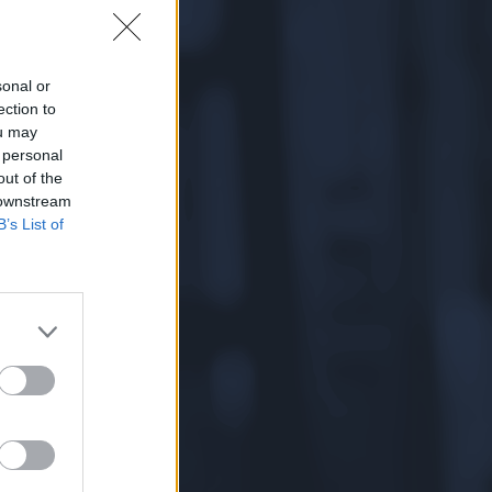
sonal or
ection to
ou may
 personal
out of the
 downstream
B’s List of