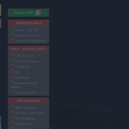
x
Contact Me
MEMBERS AREA
Log In / Log Out
Create an Account
Account Administration
HELP - INTERACTIVITY
Help (F.A.Q.)
Discussion Forum
Guestbook
Poll
Site Search
Recommend this
Website
Social Networks
INFORMATION
Make a Donation
Site News / RSS Feeds
Site Newsletter
Site Banners