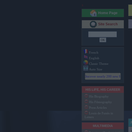
x
Home Page
Site Search
French
English
Classic Theme
Auto Size
Discover nearly 200 new HD photos
HIS LIFE, HIS CAREER
His Biography
His Filmography
Press Articles
Louis de Funès in
Letters
MULTIMEDIA