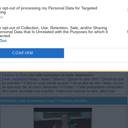
to opt-out of processing my Personal Data for Targeted
ing.
In
Listen
Download
o opt-out of Collection, Use, Retention, Sale, and/or Sharing
ersonal Data that Is Unrelated with the Purposes for which it
lected.
Juve fait dresser un portrait-robot de Fantômas par un ensemble de témoins
Out
l'ayant vu accomplir son dernier forfait. Mais, celui-ci ayant agi sous les traits
du commissaire, les témoins finissent par dresser un portrait-robot... du
commissaire !
CONFIRM
[Témoin 1]
C'est ça, une bouche cruelle !
[Policier]
Les yeux...
[Témoin 2]
Ah non, c'est pas ça du tout ! Son regard était plus sadique ! Oui,
féroce, une vraie bête fauve !
[Le policier place un autre plan pour les yeux. La foule approuve en masse]
[Témoin 3]
Tout à fait cette expression de brute dégénérée !
[Juve, exaspéré]
Assez ! Assez ! Silence ! Qu'est-ce que c'est ? Qu'est-ce que
ça veut dire ? C'est un coup monté ou quoi ? On se fout de moi ? Mais, où est-
ce que vous me les avez ramassés ? A l'asile ? Cette plaisanterie comportera
des suites, et j'exige une enquête ! Faites-moi évacuer la salle, allez hop !
Fantômas a fait un nouveau coup ! C'est pas possible...