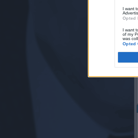
I want 
Advertis
Opted 
I want t
of my P
was col
Opted 