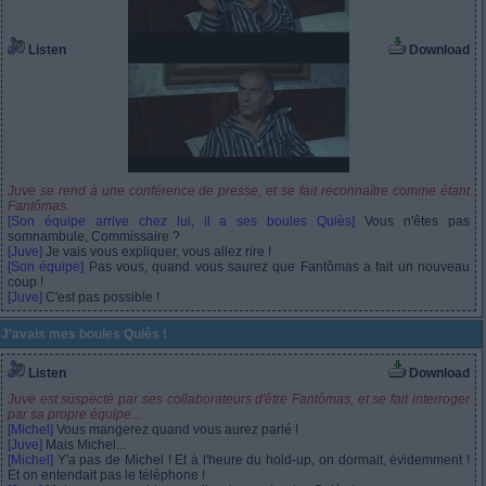
Listen
Download
Juve se rend à une conférence de presse, et se fait reconnaître comme étant
Fantômas.
[Son équipe arrive chez lui, il a ses boules Quiès]
Vous n'êtes pas
somnambule, Commissaire ?
[Juve]
Je vais vous expliquer, vous allez rire !
[Son équipe]
Pas vous, quand vous saurez que Fantômas a fait un nouveau
coup !
[Juve]
C'est pas possible !
J'avais mes boules Quiès !
Listen
Download
Juve est suspecté par ses collaborateurs d'être Fantômas, et se fait interroger
par sa propre équipe...
[Michel]
Vous mangerez quand vous aurez parlé !
[Juve]
Mais Michel...
[Michel]
Y'a pas de Michel ! Et à l'heure du hold-up, on dormait, évidemment !
Et on entendait pas le téléphone !