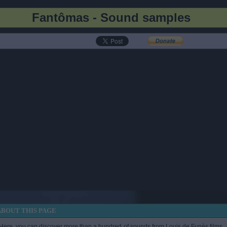
Fantômas - Sound samples
 from
Le Corniaud
by Gérard Oury in the
Photos
section!
ABOUT THIS PAGE
Here, you can discover more than a hundred of sounds from Louis de Funès films,