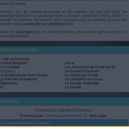
sorted by names.
Warning:
ALL the sounds presented on this website are my own work; I've
extracted them from my personal movie collection, either from DVDs, DVB-T or
satellite TV networks. As a result, you're not authorized to put them on your own
website without
asking for use permission
first.
Read the
Copyright
page for more information about author rights and terms of
use of this website.
CHOOSE YOUR FILM
L'Aile ou la Cuisse
Le Petit Baigneur
Oscar
Le Corniaud
Les Aventures de Rabbi Jacob
Fantômas
Le Grand Restaurant
Le Gendarme de Saint-Tropez
La Soupe aux Choux
La Folie des Grandeurs
Les Grandes Vacances
Hibernatus
La Grande Vadrouille
Jo
La Zizanie
FANTÔMAS
13 sounds are available for Fantômas
Previous page
-
Displaying sounds 6 to 10
-
Next page
Je t'aurai Fantômas, je t'aurai !