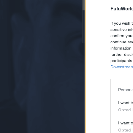
Recommend this
website
FufuWorl
If you wish 
sensitive in
confirm you
continue se
information 
further disc
participants
Downstream 
Persona
I want t
Opted 
I want t
Opted 