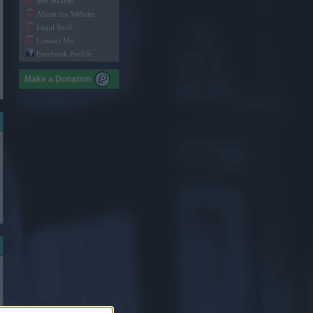
Site Awards
About the Website
Legal Stuff
Contact Me
Facebook Profile
Make a Donation