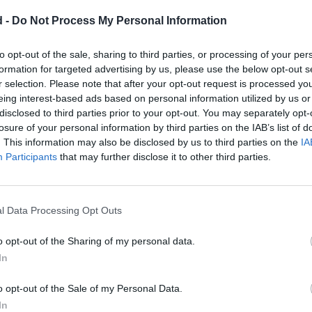
d -
Do Not Process My Personal Information
Listen
Download
to opt-out of the sale, sharing to third parties, or processing of your per
formation for targeted advertising by us, please use the below opt-out s
r selection. Please note that after your opt-out request is processed y
Fantômas ricane après avoir échappé à Juve.
eing interest-based ads based on personal information utilized by us or
[Fantômas]
Ah ah ah ah ah...
disclosed to third parties prior to your opt-out. You may separately opt-
[Juve]
Je t'aurai Fantômas, je t'aurai !
losure of your personal information by third parties on the IAB’s list of
Cet abruti, tient sur mon compte des propos qui m'agacent de plus en plus.
. This information may also be disclosed by us to third parties on the
IA
Participants
that may further disclose it to other third parties.
Listen
Download
l Data Processing Opt Outs
o opt-out of the Sharing of my personal data.
Fantômas discute avec Fandor, et dévoile certains de ses plans.
[Fantômas]
Il me reste à m'occuper de ton ami, le commissaire Juve. Cet abruti
In
tient sur mon compte des propos qui m'agacent de plus en plus. Il faut
absolument que je me paie sa tête !
o opt-out of the Sale of my Personal Data.
Le portrait-robot
In